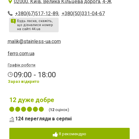
02000, Київ, Велика Кільцева дорога, 4-Ж
+380(67)517-12-89
,
+380(50)331-04-67
Будь ласка, скажіть,
що дізналися номер
на сайті 44.ua
malik@stainless-ua.com
ferro.com.ua
Графік роботи
09:00 - 18:00
Зараз відкрито
12
дуже добре
(
12
оцінок)
124 перегляди в серпні
Я рекомендую