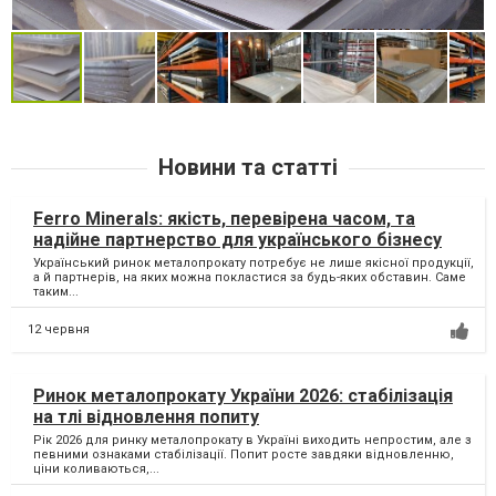
Новини та статті
Ferro Minerals: якість, перевірена часом, та
надійне партнерство для українського бізнесу
Український ринок металопрокату потребує не лише якісної продукції,
а й партнерів, на яких можна покластися за будь-яких обставин. Саме
таким...
12 червня
Ринок металопрокату України 2026: стабілізація
на тлі відновлення попиту
Рік 2026 для ринку металопрокату в Україні виходить непростим, але з
певними ознаками стабілізації. Попит росте завдяки відновленню,
ціни коливаються,...