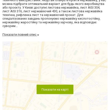
технічного використання. Якщо ви плануєте купити нержавійку, у нас
можна підібрати оптимальний варіант для будь-якого виробництва
або проєкту. У Києві доступні листова нержавійка, лист AISI 304,
лист AISI 316, лист нержавіючий 430, а також листова нержавійка
технічна, рифленка лист та нержавіючий прокат. Для
спеціалізованих завдань пропонуємо нержавійку кислотостійку,
нержавійку жаростійку та нержавійку харчову, яка відповідає
суворим...
Показати повний опис
Показати на карті